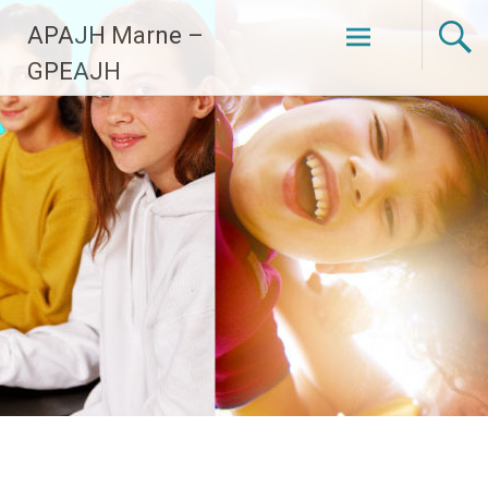
Aller
APAJH Marne –
au
contenu
GPEAJH
principal